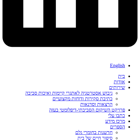
English
בית
אודות
שירותים
גיבוש אסטרטגיה לאתגרי קיימות ואיכות סביבה
כתיבת סקירות ודוחות מקצועיים
הרצאות וסדנאות
פרויקט השיקום הסביבתי‑דיפלומטי בעזה
כתבו עלי
מרכז מידע
הספרים
חדשנות בחומרי גלם
סיפור חיים של בית