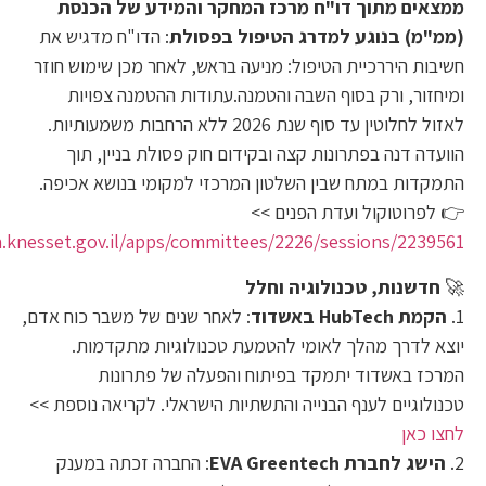
ממצאים מתוך דו"ח מרכז המחקר והמידע של הכנסת
(ממ"מ) בנוגע למדרג הטיפול בפסולת
: הדו"ח מדגיש את
חשיבות היררכיית הטיפול: מניעה בראש, לאחר מכן שימוש חוזר
ומיחזור, ורק בסוף השבה והטמנה.עתודות ההטמנה צפויות
לאזול לחלוטין עד סוף שנת 2026 ללא הרחבות משמעותיות.
הוועדה דנה בפתרונות קצה ובקידום חוק פסולת בניין, תוך
התמקדות במתח שבין השלטון המרכזי למקומי בנושא אכיפה.
👉 לפרוטוקול ועדת הפנים >>
n.knesset.gov.il/apps/committees/2226/sessions/2239561
🚀
חדשנות, טכנולוגיה וחלל
1.
הקמת HubTech באשדוד
: לאחר שנים של משבר כוח אדם,
יוצא לדרך מהלך לאומי להטמעת טכנולוגיות מתקדמות.
המרכז באשדוד יתמקד בפיתוח והפעלה של פתרונות
טכנולוגיים לענף הבנייה והתשתיות הישראלי. לקריאה נוספת >>
לחצו כאן
2.
הישג לחברת EVA Greentech
: החברה זכתה במענק