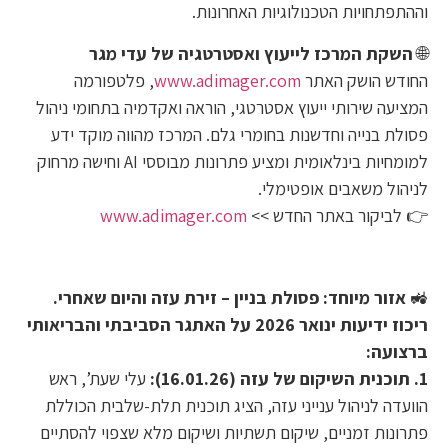
וההתפתחויות הטכנולוגיות האחרונות.
🌐
השקת המרכז לייעוץ ואסטרטגיה של עדי מגר
החודש הושק האתר
www.adimager.com
, פלטפורמה
המציעה שירותי ייעוץ אסטרטגי, הוראה ואקדמיה בתחומי ניהול
פסולת בנייה וחדשנות בחומרי גלם. המרכז מהווה מוקד ידע
למומחיות בינלאומית ומציע פתרונות מבוססי AI וחישה מרחוק
לניהול משאבים אופטימלי.
👉 לביקור באתר החדש >>
www.adimager.com
🚜
אזור מיוחד: פסולת בניין – זירת עזה והיום שאחרי.
ריכוז ידיעות ינואר 2026 על האתגר הסביבתי והבריאותי
ברצועה:
1. תוכנית השיקום של עזה (16.01.26):
עלי שעת’, ראש
הוועדה לניהול ענייני עזה, הציג תוכנית תלת-שלבית הכוללת
פתרונות זמניים, שיקום תשתיות ושיקום מלא שצפוי להסתיים