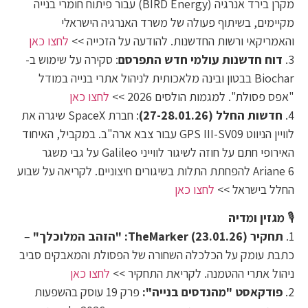
מקרן בירד אנרגיה (BIRD Energy) עבור פיתוח חומרי בנייה
מקיימים, בשיתוף פעולה של משרד האנרגיה הישראלי
והאמריקאי ורשות החדשנות. להודעה על הזכייה >>
לחצו כאן
3.
דוח חדשנות עולמי חדש התפרסם
: סקירה על שימוש ב-
Biochar בבטון ובינה מלאכותית לניהול אתרי בנייה במודל
"אפס פסולת". למגמות הולסים 2026 >>
לחצו כאן
4.
חדשות החלל (27-28.01.26)
: חברת SpaceX שיגרה את
לוויין הניווט GPS III-SV09 עבור צבא ארה"ב. במקביל, האיחוד
האירופי חתם על חוזה לשיגור לווייני Galileo על גבי משגר
Ariane 6 להפחתת התלות בשיגורים חיצוניים. לקריאה על שבוע
החלל בישראל >>
לחצו כאן
🎙️
מגזין ומדיה
1.
תחקיר TheMarker (23.01.26): "הזהב המלוכלך"
–
כתבת עומק על הכלכלה השחורה של הפסולת והמאבקים סביב
ניהול אתרי ההטמנה. לקריאת התחקיר >>
לחצו כאן
2.
פודקאסט "מהנדסים בנייה":
פרק 19 עוסק בהשפעות