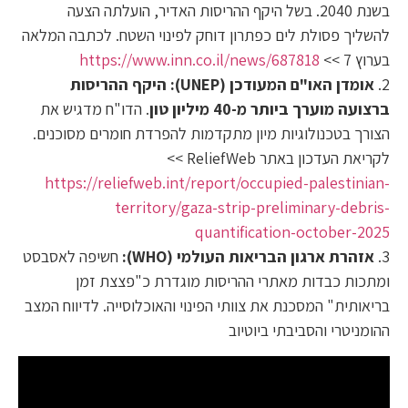
בשנת 2040. בשל היקף ההריסות האדיר, הועלתה הצעה
להשליך פסולת לים כפתרון דוחק לפינוי השטח. לכתבה המלאה
בערוץ 7 >>
https://www.inn.co.il/news/687818
2.
אומדן האו"ם המעודכן (UNEP): היקף ההריסות
ברצועה מוערך ביותר מ-40 מיליון טון
. הדו"ח מדגיש את
הצורך בטכנולוגיות מיון מתקדמות להפרדת חומרים מסוכנים.
לקריאת העדכון באתר ReliefWeb >>
https://reliefweb.int/report/occupied-palestinian-
territory/gaza-strip-preliminary-debris-
quantification-october-2025
3.
אזהרת ארגון הבריאות העולמי (WHO):
חשיפה לאסבסט
ומתכות כבדות מאתרי ההריסות מוגדרת כ"פצצת זמן
בריאותית" המסכנת את צוותי הפינוי והאוכלוסייה. לדיווח המצב
ההומניטרי והסביבתי ביוטיוב