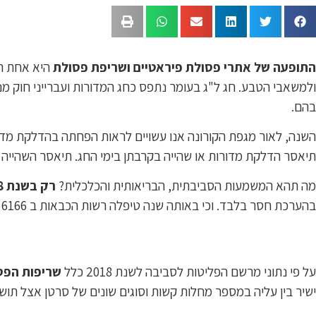
התופעה של אתרי פסולת פיראטיים ושריפת פסולת
היא אחת ה
ולמשאבי הטבע. חג ל"ג בעומר נתפס כחג המדורות ועברייני חוק מנ
בהם.
תיאסר הדלקת מדורות או שהייה בקרבתן בימי החג. תיאסר השהייה 
מה תהא המשמעות הסביבתית, הבריאותית והכלכלית?
רק בשנת 2018,
בהערכת חסר בלבד. וכי באותה שנה טיפלה רשות הכבאות ב 6166 קריאות לכיבוי שריפות פסולת (לא כולל שריפות שלא דווחו לכב"א) מתוכן 1433 בצפון, 1592 בדרום, ו1107 במרכז.
על פי נתוני מרשם הפליטות לסביבה לשנת 2018 כלל
שריפות הפסולת בישראל תרמו בש
ישיר בין עליה במספר מחלות קשות וסוגים שונים של סרטן אצל תו