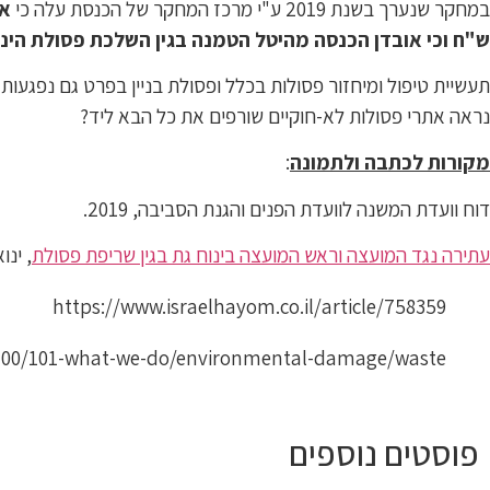
במחקר שנערך בשנת 2019 ע"י מרכז המחקר של הכנסת עלה כי
ש"ח וכי אובדן הכנסה מהיטל הטמנה בגין השלכת פסולת הינו כ- 30.6 מיליוני ש"ח, וכמו כן קיים אובדן נוסף בהיקף של כמה מיליוני ש"ח בגין הפסד הכנס
תעשיית טיפול ומיחזור פסולות בכלל ופסולת בניין בפרט גם נפגע
נראה אתרי פסולות לא-חוקיים שורפים את כל הבא ליד?
מקורות לכתבה ולתמונה
:
דוח וועדת המשנה לוועדת הפנים והגנת הסביבה, 2019.
עתירה נגד המועצה וראש המועצה בינוח גת בגין שריפת פסולת
, ינואר 
https://www.israelhayom.co.il/article/758359
-51-00/101-what-we-do/environmental-damage/waste
פוסטים נוספים